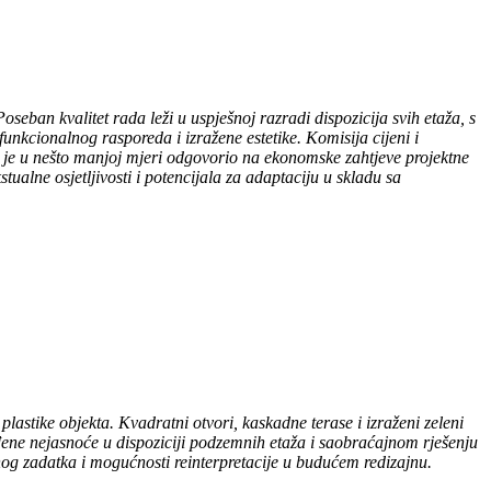
ban kvalitet rada leži u uspješnoj razradi dispozicija svih etaža, s
unkcionalnog rasporeda i izražene estetike. Komisija cijeni i
ad je u nešto manjoj mjeri odgovorio na ekonomske zahtjeve projektne
tualne osjetljivosti i potencijala za adaptaciju u skladu sa
lastike objekta. Kvadratni otvori, kaskadne terase i izraženi zeleni
đene nejasnoće u dispoziciji podzemnih etaža i saobraćajnom rješenju
og zadatka i mogućnosti reinterpretacije u budućem redizajnu.