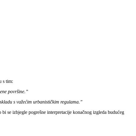
u s tim:
jene površine.”
u skladu s važećim urbanističkim regulama.”
o bi se izbjegle pogrešne interpretacije konačnog izgleda budućeg