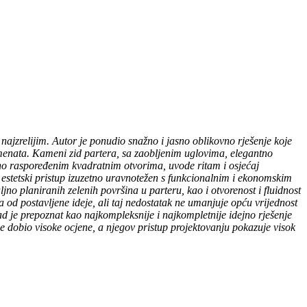
jzrelijim. Autor je ponudio snažno i jasno oblikovno rješenje koje
elemenata. Kameni zid partera, sa zaobljenim uglovima, elegantno
čno raspoređenim kvadratnim otvorima, uvode ritam i osjećaj
 estetski pristup izuzetno uravnotežen s funkcionalnim i ekonomskim
no planiranih zelenih površina u parteru, kao i otvorenost i fluidnost
 od postavljene ideje, ali taj nedostatak ne umanjuje opću vrijednost
d je prepoznat kao najkompleksnije i najkompletnije idejno rješenje
je dobio visoke ocjene, a njegov pristup projektovanju pokazuje visok