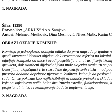
1. NAGRADA
Šifra: 11390
Pravno lice:
„ARKUS“ d.o.o. Sarajevo
Autori:
Mehmed Mesihović, Dina Mesihović, Nives Mašić, Karim C
OBRAZLOŽENJE KOMISIJE:
Komisija je jednoglasno donijela odluku da prva nagrada pripadne ra
gradi savremeni identitet objekta, dok istovremeno referira na lokalni
odjeljuje kompleks od ulice i uvodi posjetitelja u unutrašnji svije
graviteta, dok stambeni dijelovi objekta nude slojevitu strukturu sa
kriterijima, uključujući vrlo razrađene dispozicije svih etaža — od p
prostora dodatno doprinose njegovom kvalitetu. Istina je da poslovni 
rada. On se pokazao kao najfleksibilniji za buduće preinake u skladu
koje na sofisticiran način balansira između estetike, funkcionalnosti,
profesionalni nivo i razumijevanje buduće implementacije.
2. NAGRADA