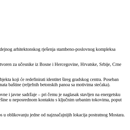
u idejnog arhitektonskog rješenja stambeno-poslovnog kompleksa
tvoren za učesnike iz Bosne i Hercegovine, Hrvatske, Srbije, Crne
kta koji će redefinirati identitet šireg gradskog centra. Poseban
enata baštine (reljefnih betonskih panoa sa motivima stećaka).
ne i javne sadržaje – pri čemu je naglasak stavljen na energetsku
površine u neposrednom kontaktu s ključnim urbanim tokovima, poput
os u oblikovanju jedne od najznačajnijih lokacija postratnog Mostara.