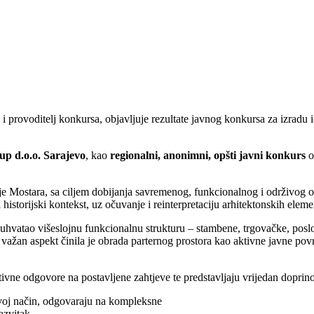
 i provoditelj konkursa, objavljuje rezultate javnog konkursa za izrad
p d.o.o. Sarajevo
, kao
regionalni, anonimni, opšti javni konkurs
o
 Mostara, sa ciljem dobijanja savremenog, funkcionalnog i održivog obje
 historijski kontekst, uz očuvanje i reinterpretaciju arhitektonskih elem
uhvatao višeslojnu funkcionalnu strukturu – stambene, trgovačke, poslov
o, važan aspekt činila je obrada parternog prostora kao aktivne javne 
tivne odgovore na postavljene zahtjeve te predstavljaju vrijedan doprin
 svoj način, odgovaraju na kompleksne
azvitak.