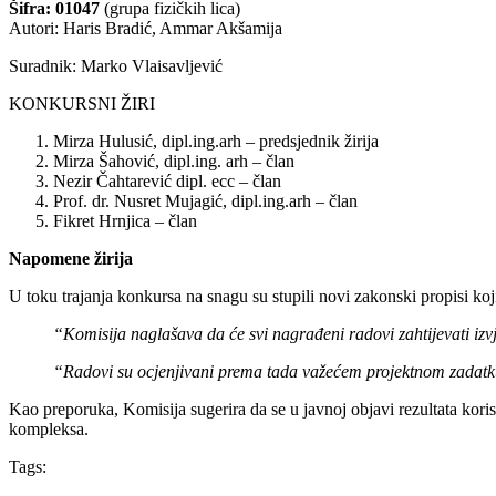
Šifra: 01047
(grupa fizičkih lica)
Autori: Haris Bradić, Ammar Akšamija
Suradnik: Marko Vlaisavljević
KONKURSNI ŽIRI
Mirza Hulusić, dipl.ing.arh – predsjednik žirija
Mirza Šahović, dipl.ing. arh – član
Nezir Čahtarević dipl. ecc – član
Prof. dr. Nusret Mujagić, dipl.ing.arh – član
Fikret Hrnjica – član
Napomene žirija
U toku trajanja konkursa na snagu su stupili novi zakonski propisi koji
“Komisija naglašava da će svi nagrađeni radovi zahtijevati izv
“Radovi su ocjenjivani prema tada važećem projektnom zadatku, a
Kao preporuka, Komisija sugerira da se u javnoj objavi rezultata kori
kompleksa.
Tags: