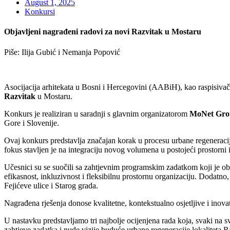
August 1, 2025
Konkursi
Objavljeni nagrađeni radovi za novi Razvitak u Mostaru
Piše: Ilija Gubić i Nemanja Popović
Asocijacija arhitekata u Bosni i Hercegovini (AABiH), kao raspisivač
Razvitak
u Mostaru.
Konkurs je realiziran u saradnji s glavnim organizatorom
MoNet Grou
Gore i Slovenije.
Ovaj konkurs predstavlja značajan korak u procesu urbane regeneracije
fokus stavljen je na integraciju novog volumena u postojeći prostorni i
Učesnici su se suočili sa zahtjevnim programskim zadatkom koji je ob
efikasnost, inkluzivnost i fleksibilnu prostornu organizaciju. Dodatn
Fejićeve ulice i Starog grada.
Nagrađena rješenja donose kvalitetne, kontekstualno osjetljive i inova
U nastavku predstavljamo tri najbolje ocijenjena rada koja, svaki na
zahtjeve zadatka i nude vizije buduće urbane regeneracije lokaliteta R