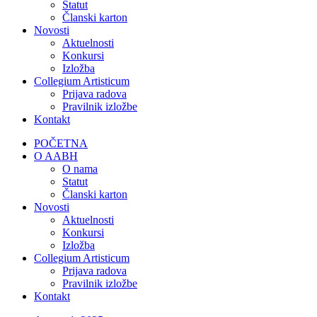
Statut
Članski karton
Novosti
Aktuelnosti
Konkursi
Izložba
Collegium Artisticum
Prijava radova
Pravilnik izložbe
Kontakt
POČETNA
O AABH
O nama
Statut
Članski karton
Novosti
Aktuelnosti
Konkursi
Izložba
Collegium Artisticum
Prijava radova
Pravilnik izložbe
Kontakt