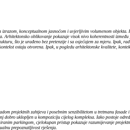
m izrazom, konceptualnom jasnoćom i uvjerljivim volumenom objekta. Pose
a. Arhitektonsko oblikovanje pokazuje visok nivo koherentnosti između f
trukturu, što je urađeno bez pretenzije i sa osjećajem za mjeru. Ipak, r
ntekst ostaju otvorena. Ipak, u pogledu arhitektonske kvalitete, konteks
dom projektnih zahtjeva i posebnim senzibilitetom u tretmanu fasade i p
anj dobro uklopljen u kompoziciju cijelog kompleksa. Iako postoje odre
iranim parkingom, cjelokupan pristup pokazuje razumijevanje projektn
ualnu prepoznatljivost rješenja.