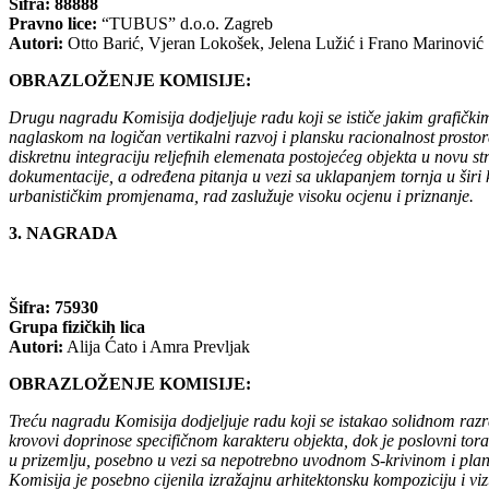
Šifra: 88888
Pravno lice:
“TUBUS” d.o.o. Zagreb
Autori:
Otto Barić, Vjeran Lokošek, Jelena Lužić i Frano Marinović
OBRAZLOŽENJE KOMISIJE:
Drugu nagradu Komisija dodjeljuje radu koji se ističe jakim grafički
naglaskom na logičan vertikalni razvoj i plansku racionalnost prostor
diskretnu integraciju reljefnih elemenata postojećeg objekta u novu s
dokumentacije, a određena pitanja u vezi sa uklapanjem tornja u širi ko
urbanističkim promjenama, rad zaslužuje visoku ocjenu i priznanje.
3. NAGRADA
Šifra: 75930
Grupa fizičkih lica
Autori:
Alija Ćato i Amra Prevljak
OBRAZLOŽENJE KOMISIJE:
Treću nagradu Komisija dodjeljuje radu koji se istakao solidnom razra
krovovi doprinose specifičnom karakteru objekta, dok je poslovni tor
u prizemlju, posebno u vezi sa nepotrebno uvodnom S-krivinom i plan
Komisija je posebno cijenila izražajnu arhitektonsku kompoziciju i viz