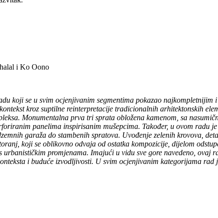
halal i Ko Oono
du koji se u svim ocjenjivanim segmentima pokazao najkompletnijim i na
 kontekst kroz suptilne reinterpretacije tradicionalnih arhitektonskih 
t kompleksa. Monumentalna prva tri sprata obložena kamenom, sa nasumi
 perforiranim panelima inspirisanim mušepcima. Također, u ovom radu je
odzemnih garaža do stambenih spratova. Uvođenje zelenih krovova, detalj
toranj, koji se oblikovno odvaja od ostatka kompozicije, dijelom odstupa
 s urbanističkim promjenama. Imajući u vidu sve gore navedeno, ovaj ra
 konteksta i buduće izvodljivosti. U svim ocjenjivanim kategorijama rad 