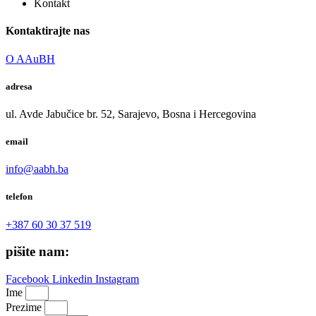
Kontakt
Kontaktirajte nas
O AAuBH
adresa
ul. Avde Jabučice br. 52, Sarajevo, Bosna i Hercegovina
email
info@aabh.ba
telefon
+387 60 30 37 519
pišite nam:
Facebook
Linkedin
Instagram
Ime
Prezime