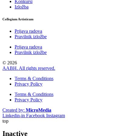
Konkursi
Izložba
Collegium Artisticum
Prijava radova
Pravilnik izložbe
Prijava radova
Pravilnik izložbe
© 2026
AABH. All rights reserved.
Terms & Conditions
Privacy Policy
Terms & Conditions
Privacy Policy
Created by:
MicroMedia
Linkedin-in
Facebook
Instagram
top
Inactive