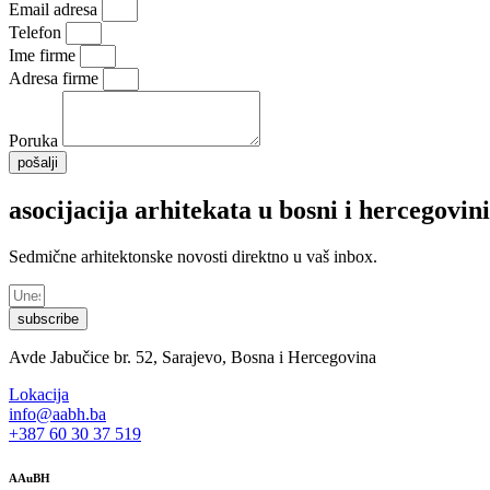
Email adresa
Telefon
Ime firme
Adresa firme
Poruka
pošalji
asocijacija arhitekata u bosni i hercegovini
Sedmične arhitektonske novosti direktno u vaš inbox.
subscribe
Avde Jabučice br. 52, Sarajevo, Bosna i Hercegovina
Lokacija
info@aabh.ba
+387 60 30 37 519
AAuBH